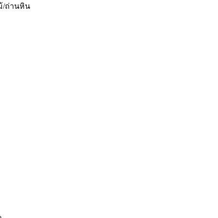
้/ถ่านหิน