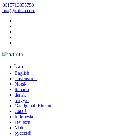
8615713855753
tina@jinblai.com
ภาษา
ไทย
English
slovenščina
Norsk
Italiano
dansk
magyar
Gaeilgenah Éireann
Català
Indonesia
Deutsch
Malti
русский