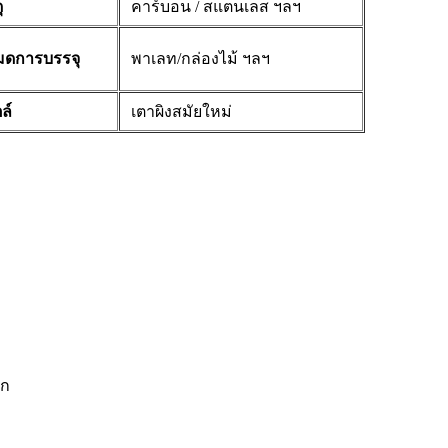
ุ
คาร์บอน / สแตนเลส ฯลฯ
มดการบรรจุ
พาเลท/กล่องไม้ ฯลฯ
ล์
เตาผิงสมัยใหม่
จก